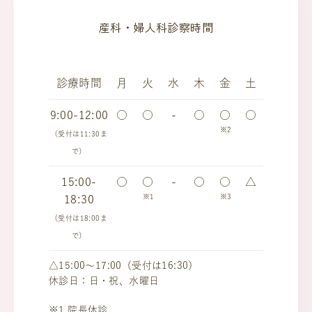
産科・婦人科診察時間
診療時間
月
火
水
木
金
土
9:00-12:00
○
○
-
○
○
○
※2
（受付は11:30ま
で）
15:00-
○
○
-
○
○
△
※1
※3
18:30
（受付は18:00ま
で）
△15:00～17:00（受付は16:30）
休診日：日・祝、水曜日
※1 院長休診