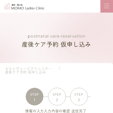
産後ケア予約 仮申し込み
ももレディースクリニック｜岡山市の産婦人科・小児科
産後ケア予約 仮申し込み
STEP
STEP
STEP
1
2
3
情報の入力
入力内容の確認
送信完了