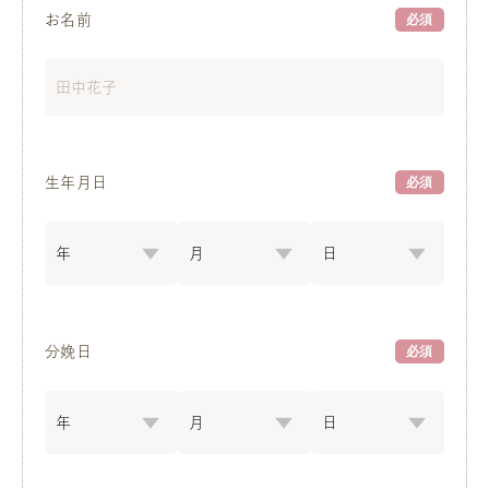
お名前
必須
生年月日
必須
分娩日
必須