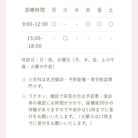
診療時間
月
火
水
木
金
土
9:00-12:00
○
-
-
○
○
○
15:00-
-
○
-
-
-
-
18:00
休診日：日・祝、水曜日（月、木、金、土の午
後・火曜の午前）
小児科は乳児健診・予防接種・育児相談専
門です。
ワクチン、健診で来院の方は予診票・受診
券の確認にお時間がかかり、接種後30分の
待機がありますので午前中は11時までに受
付をお願いいたします。（火曜日は17時ま
でに受付をお願いいたします。）