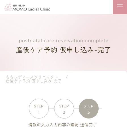
産後ケア予約 仮申し込み-完了
ももレディースクリニック｜岡山市の産婦人科・小児科
産後ケア予約 仮申し込み-完了
STEP
STEP
STEP
1
2
3
情報の入力
入力内容の確認
送信完了