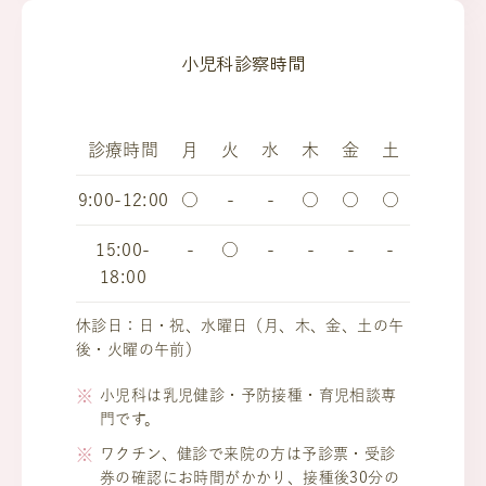
小児科診察時間
診療時間
月
火
水
木
金
土
9:00-12:00
○
-
-
○
○
○
15:00-
-
○
-
-
-
-
18:00
休診日：日・祝、水曜日（月、木、金、土の午
後・火曜の午前）
小児科は乳児健診・予防接種・育児相談専
門です。
ワクチン、健診で来院の方は予診票・受診
券の確認にお時間がかかり、接種後30分の