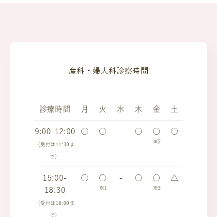
産科・婦人科診察時間
診療時間
月
火
水
木
金
土
9:00-12:00
○
○
-
○
○
○
※2
（受付は11:30ま
で）
15:00-
○
○
-
○
○
△
※1
※3
18:30
（受付は18:00ま
で）