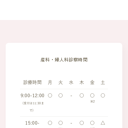
産科・婦人科診察時間
診療時間
月
火
水
木
金
土
9:00-12:00
○
○
-
○
○
○
※2
（受付は11:30ま
で）
15:00-
○
○
-
○
○
△