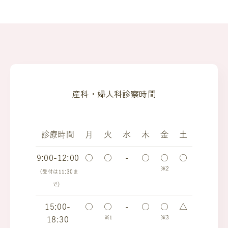
産科・婦人科診察時間
診療時間
月
火
水
木
金
土
9:00-12:00
○
○
-
○
○
○
※2
（受付は11:30ま
で）
15:00-
○
○
-
○
○
△
※1
※3
18:30