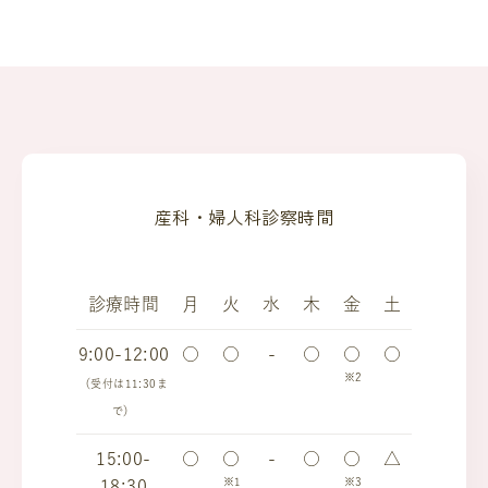
産科・婦人科診察時間
診療時間
月
火
水
木
金
土
9:00-12:00
○
○
-
○
○
○
※2
（受付は11:30ま
で）
15:00-
○
○
-
○
○
△
※1
※3
18:30