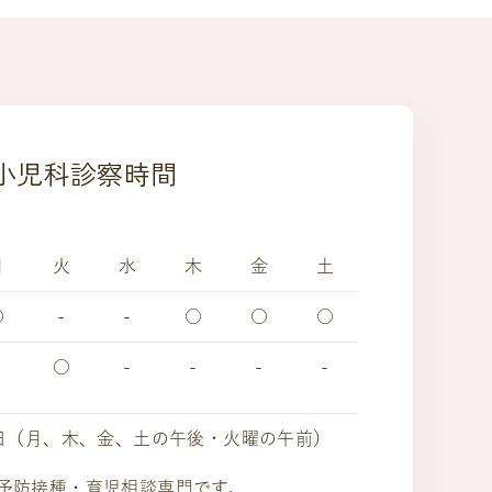
小児科診察時間
月
火
水
木
金
土
○
-
-
○
○
○
○
-
-
-
-
日（月、木、金、土の午後・火曜の午前）
予防接種・育児相談専門です。