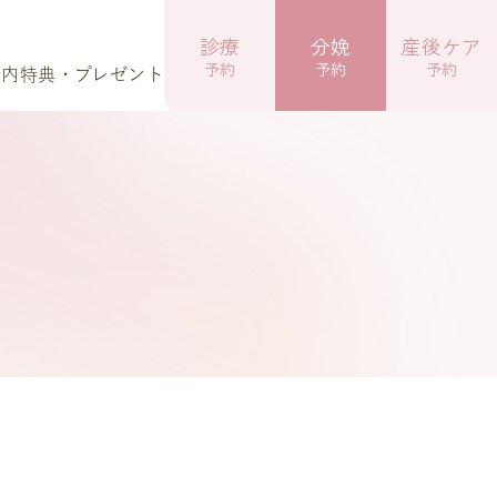
診療
分娩
産後ケア
予約
予約
予約
案内
特典・プレゼント