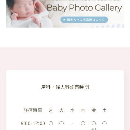
産科・婦人科診察時間
診療時間
月
火
水
木
金
土
9:00-12:00
○
○
-
○
○
○
※2