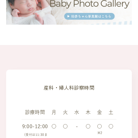
産科・婦人科診察時間
診療時間
月
火
水
木
金
土
9:00-12:00
○
○
-
○
○
○
※2
（受付は11:30ま