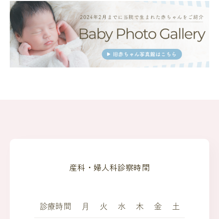
産科・婦人科診察時間
診療時間
月
火
水
木
金
土