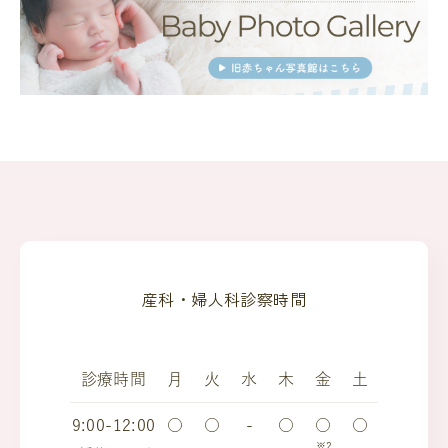
産科・婦人科診察時間
診療時間
月
火
水
木
金
土
9:00-12:00
○
○
-
○
○
○
※2