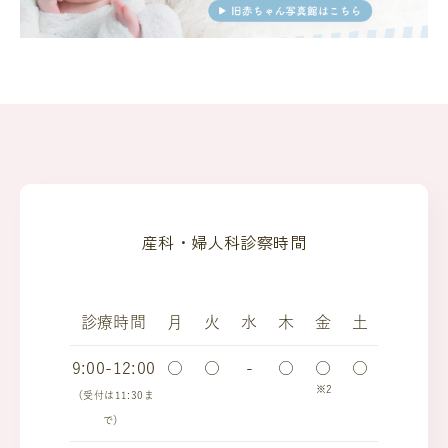
産科・婦人科診察時間
診療時間
月
火
水
木
金
土
9:00-12:00
○
○
-
○
○
○
※2
（受付は11:30ま
で）