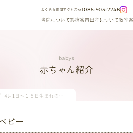
086-903-2248
よくある質問
アクセス
当院について
診療案内
出産について
教室
赤ちゃん紹介
4月1日～１５日生まれのベビー
のベビー