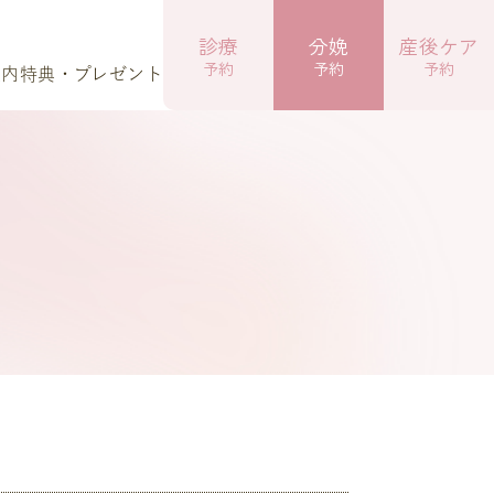
診療
分娩
産後ケア
予約
予約
予約
案内
特典・プレゼント