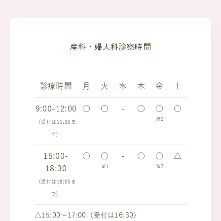
産科・婦人科診察時間
診療時間
月
火
水
木
金
土
9:00-12:00
○
○
-
○
○
○
※2
（受付は11:30ま
で）
15:00-
○
○
-
○
○
△
※1
※3
18:30
（受付は18:00ま
で）
△15:00～17:00（受付は16:30）