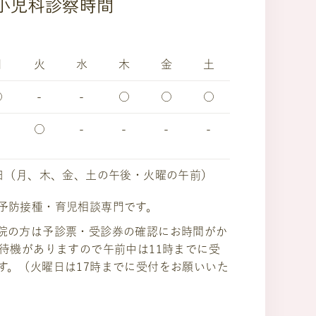
小児科診察時間
月
火
水
木
金
土
○
-
-
○
○
○
○
-
-
-
-
日（月、木、金、土の午後・火曜の午前）
予防接種・育児相談専門です。
院の方は予診票・受診券の確認にお時間がか
の待機がありますので午前中は11時までに受
す。（火曜日は17時までに受付をお願いいた