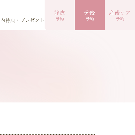
診療
分娩
産後ケア
予約
予約
予約
案内
特典・プレゼント