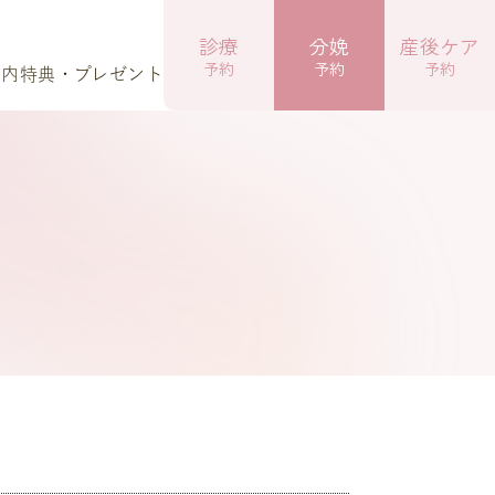
診療
分娩
産後ケア
予約
予約
予約
案内
特典・プレゼント