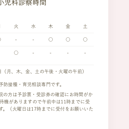
小児科診察時間
月
火
水
木
金
土
○
-
-
○
○
○
○
-
-
-
-
日（月、木、金、土の午後・火曜の午前）
予防接種・育児相談専門です。
院の方は予診票・受診券の確認にお時間がか
の待機がありますので午前中は11時までに受
す。（火曜日は17時までに受付をお願いいた