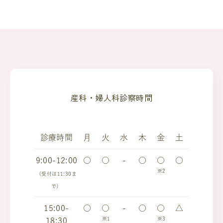
産科・婦人科診察時間
診療時間
月
火
水
木
金
土
9:00-12:00
○
○
-
○
○
○
※2
（受付は11:30ま
で）
15:00-
○
○
-
○
○
△
※1
※3
18:30