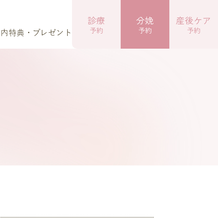
診療
分娩
産後ケア
予約
予約
予約
案内
特典・プレゼント