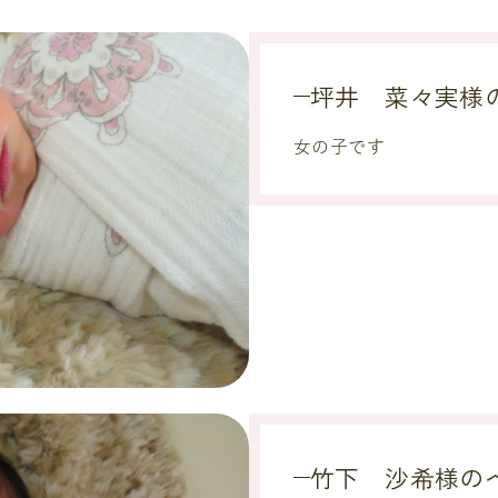
坪井 菜々実様
女の子です
竹下 沙希様の