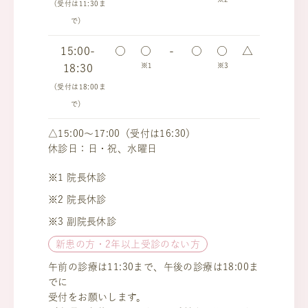
（受付は11:30ま
で）
15:00-
○
○
-
○
○
△
※1
※3
18:30
（受付は18:00ま
で）
△15:00～17:00（受付は16:30）
休診日：日・祝、水曜日
※1 院長休診
※2 院長休診
※3 副院長休診
新患の方・2年以上受診のない方
午前の診療は11:30まで、午後の診療は18:00ま
でに
受付をお願いします。