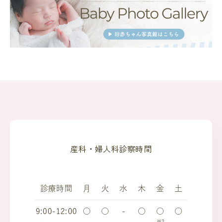
産科・婦人科診察時間
診療時間
月
火
水
木
金
土
9:00-12:00
○
○
-
○
○
○
※2