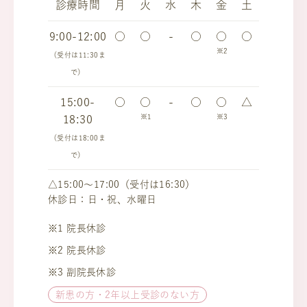
診療時間
月
火
水
木
金
土
9:00-12:00
○
○
-
○
○
○
※2
（受付は11:30ま
で）
15:00-
○
○
-
○
○
△
※1
※3
18:30
（受付は18:00ま
で）
△15:00～17:00（受付は16:30）
休診日：日・祝、水曜日
※1 院長休診
※2 院長休診
※3 副院長休診
新患の方・2年以上受診のない方